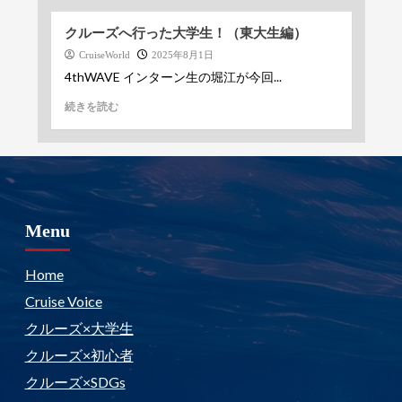
クルーズへ行った大学生！（東大生編）
CruiseWorld
2025年8月1日
4thWAVE インターン生の堀江が今回...
続きを読む
Menu
Home
Cruise Voice
クルーズ×大学生
クルーズ×初心者
クルーズ×SDGs