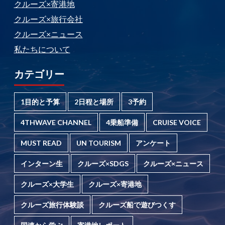
クルーズ×寄港地
クルーズ×旅行会社
クルーズ×ニュース
私たちについて
カテゴリー
1目的と予算
2日程と場所
3予約
4THWAVE CHANNEL
4乗船準備
CRUISE VOICE
MUST READ
UN TOURISM
アンケート
インターン生
クルーズ×SDGS
クルーズ×ニュース
クルーズ×大学生
クルーズ×寄港地
クルーズ旅行体験談
クルーズ船で遊びつくす