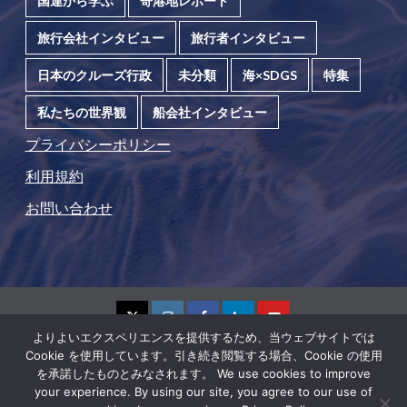
国連から学ぶ
寄港地レポート
旅行会社インタビュー
旅行者インタビュー
日本のクルーズ行政
未分類
海×SDGS
特集
私たちの世界観
船会社インタビュー
プライバシーポリシー
利用規約
お問い合わせ
よりよいエクスペリエンスを提供するため、当ウェブサイトでは
Cookie を使用しています。引き続き閲覧する場合、Cookie の使用
を承諾したものとみなされます。 We use cookies to improve
Copyright ©2026 4thWAVE Corp. All rights reserved.
your experience. By using our site, you agree to our use of